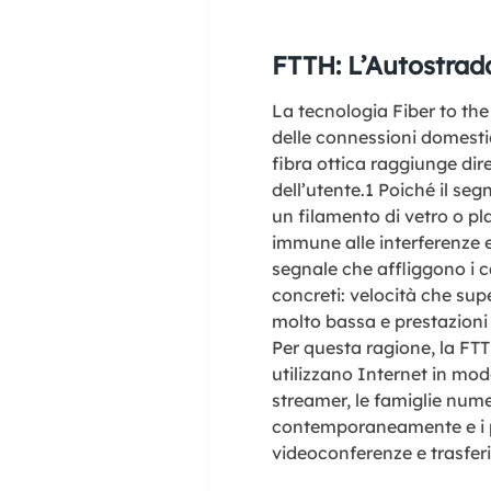
FTTH: L’Autostrada
La tecnologia Fiber to th
delle connessioni domesti
fibra ottica raggiunge dir
dell’utente.
1
Poiché il segn
un filamento di vetro o p
immune alle interferenze 
segnale che affliggono i c
concreti: velocità che sup
molto bassa e prestazioni s
Per questa ragione, la FTT
utilizzano Internet in modo
streamer, le famiglie num
contemporaneamente e i p
videoconferenze e trasferi