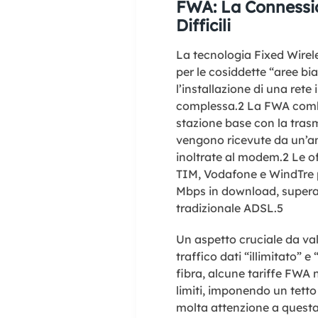
FWA: La Connessio
Difficili
La tecnologia Fixed Wirel
per le cosiddette “aree bi
l’installazione di una rete
complessa.
2
La FWA combin
stazione base con la trasm
vengono ricevute da un’ant
inoltrate al modem.
2
Le of
TIM, Vodafone e WindTre 
Mbps in download, superan
tradizionale ADSL.
5
Un aspetto cruciale da val
traffico dati “illimitato” e
fibra, alcune tariffe FW
limiti, imponendo un tetto 
molta attenzione a quest