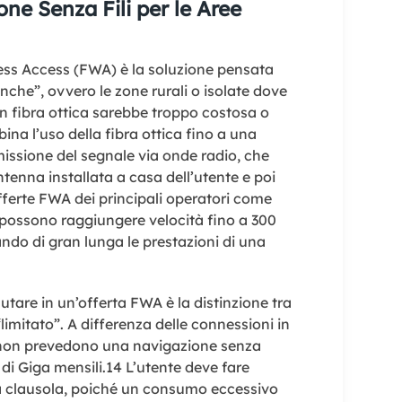
ne Senza Fili per le Aree
ess Access (FWA) è la soluzione pensata
anche”, ovvero le zone rurali o isolate dove
 in fibra ottica sarebbe troppo costosa o
a l’uso della fibra ottica fino a una
issione del segnale via onde radio, che
enna installata a casa dell’utente e poi
ferte FWA dei principali operatori come
possono raggiungere velocità fino a 300
do di gran lunga le prestazioni di una
utare in un’offerta FWA è la distinzione tra
 “limitato”. A differenza delle connessioni in
A non prevedono una navigazione senza
di Giga mensili.
14
L’utente deve fare
a clausola, poiché un consumo eccessivo