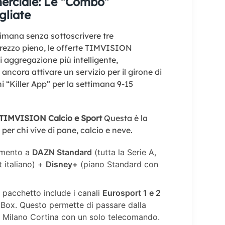
erciale: Le “Combo”
liate
timana senza sottoscrivere tre
rezzo pieno, le offerte TIMVISION
 aggregazione più intelligente,
ancora attivare un servizio per il girone di
i “Killer App” per la settimana 9-15
: TIMVISION Calcio e Sport
Questa è la
per chi vive di pane, calcio e neve.
mento a
DAZN Standard
(tutta la Serie A,
 italiano) +
Disney+
(piano Standard con
l pacchetto include i canali
Eurosport 1 e 2
 Box. Questo permette di passare dalla
di Milano Cortina con un solo telecomando.