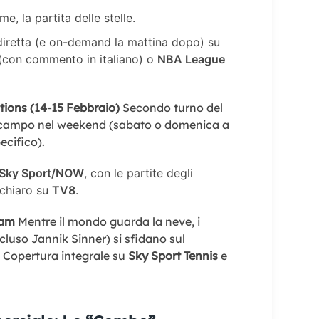
me, la partita delle stelle.
diretta (e on-demand la mattina dopo) su
(con commento in italiano) o
NBA League
tions (14-15 Febbraio)
Secondo turno del
in campo nel weekend (sabato o domenica a
ecifico).
Sky Sport/NOW
, con le partite degli
n chiaro su
TV8
.
dam
Mentre il mondo guarda la neve, i
ncluso Jannik Sinner) si sfidano sul
 Copertura integrale su
Sky Sport Tennis
e