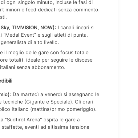
di ogni singolo minuto, incluse le fasi di
ort minori e feed dedicati senza commento.
sti.
, Sky, TIMVISION, NOW):
I canali lineari si
 “Medal Event” e sugli atleti di punta.
generalista di alto livello.
e il meglio delle gare con focus totale
ore totali), ideale per seguire le discese
i italiani senza abbonamento.
dibili
mio):
Da martedì a venerdì si assegnano le
e tecniche (Gigante e Speciale). Gli orari
blico italiano (mattina/primo pomeriggio).
a “Südtirol Arena” ospita le gare a
staffette, eventi ad altissima tensione