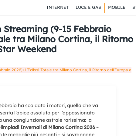
INTERNET
LUCE E GAS
MOBILE
S
n Streaming (9-15 Febbraio
tale tra Milano Cortina, il Ritorno
l-Star Weekend
raio 2026): L’Eclissi Totale tra Milano Cortina, il Ritorno dell’Europa e
ebbraio ha scaldato i motori, quella che va
enta l’apice assoluto per l’appassionato
fica una congiunzione astrale rarissima: la
limpiadi Invernali di Milano Cortina 2026
–
 le medaglie più pesanti – si sovrappone