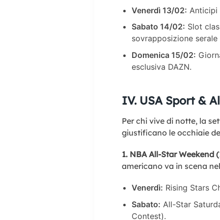
Venerdì 13/02:
Anticipi
Sabato 14/02:
Slot clas
sovrapposizione serale c
Domenica 15/02:
Giorna
esclusiva DAZN.
IV. USA Sport & Al
Per chi vive di notte, la s
giustificano le occhiaie de
1. NBA All-Star Weekend (
americano va in scena ne
Venerdì:
Rising Stars Ch
Sabato:
All-Star Saturd
Contest).