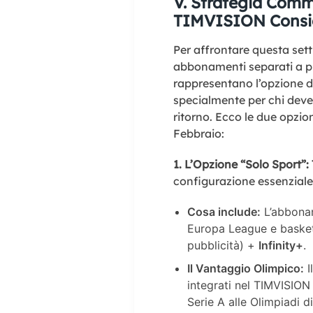
V. Strategia Comm
TIMVISION Consig
Per affrontare questa set
abbonamenti separati a p
rappresentano l’opzione di
specialmente per chi deve 
ritorno. Ecco le due opzion
Febbraio:
1. L’Opzione “Solo Sport”
configurazione essenziale 
Cosa include:
L’abbona
Europa League e basket
pubblicità) +
Infinity+
.
Il Vantaggio Olimpico:
I
integrati nel TIMVISION
Serie A alle Olimpiadi 