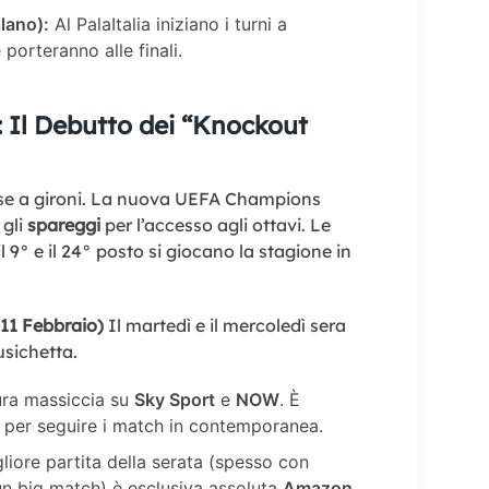
lano):
Al PalaItalia iniziano i turni a
 porteranno alle finali.
: Il Debutto dei “Knockout
ase a gironi. La nuova UEFA Champions
 gli
spareggi
per l’accesso agli ottavi. Le
il 9° e il 24° posto si giocano la stagione in
11 Febbraio)
Il martedì e il mercoledì sera
usichetta.
ra massiccia su
Sky Sport
e
NOW
. È
l” per seguire i match in contemporanea.
liore partita della serata (spesso con
 un big match) è esclusiva assoluta
Amazon