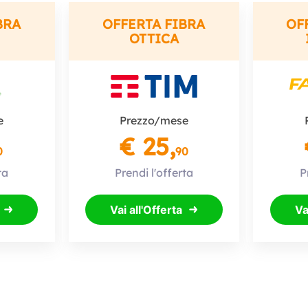
BRA
OFFERTA FIBRA
OF
OTTICA
e
Prezzo/mese
€ 25,
0
90
ta
Prendi l'offerta
P
Vai all'Offerta
Va