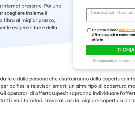
 internet presente. Poi uno
r scegliere insieme il
Inserisci qui il tuo nu
a fibra al miglior prezzo,
per le esigenze tue e della
Ho preso visione
dell'infor
Offertasuper.it a contattar
offerte.
TI CHI
Proseguendo si accettano
 te e dalle persone che usufruiranno della copertura inte
per pc fissi e televisori smart; un altro tipo di copertura m
 Gli operatori di offertasuper.it sapranno individuare l’offert
tutti i vari fornitori. Troverai così la migliore copertura d’It