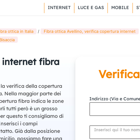
INTERNET
LUCE E GAS
MOBILE
S
ra ottica in Italia
Fibra ottica Avellino, verifica copertura internet
Bisaccia
 internet fibra
Verific
la verifica della copertura
ia. Nella maggior parte dei
Indirizzo (Via e Comun
pertura fibra indica le zone
li tutti però è un grosso
er questo ti consigliamo di
Inserisci i campi
Inserisci qui il tuo no
tatto. Già dalla posizione
omicilio, possiamo fare una