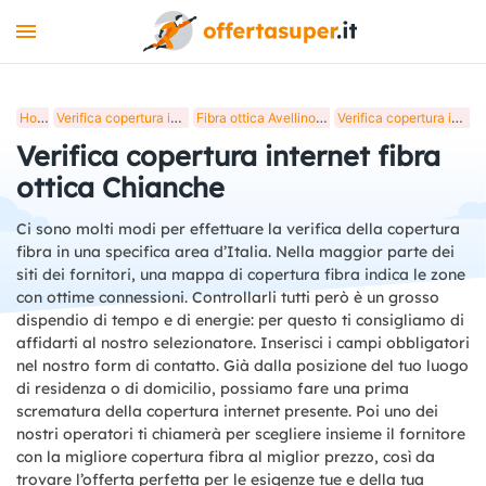
INTERNET
Home
Verifica copertura internet fibra ottica in Italia
Fibra ottica Avellino, verifica copertura internet
Verifica copertura internet fibra ottica Chianche
MOBILE
Verifica copertura internet fibra
LUCE E GAS
ottica Chianche
STREAMING
Ci sono molti modi per effettuare la verifica della copertura
fibra in una specifica area d’Italia. Nella maggior parte dei
+
STRUMENTI
siti dei fornitori, una mappa di copertura fibra indica le zone
con ottime connessioni. Controllarli tutti però è un grosso
BLOG
dispendio di tempo e di energie: per questo ti consigliamo di
affidarti al nostro selezionatore. Inserisci i campi obbligatori
nel nostro form di contatto. Già dalla posizione del tuo luogo
di residenza o di domicilio, possiamo fare una prima
scrematura della copertura internet presente. Poi uno dei
nostri operatori ti chiamerà per scegliere insieme il fornitore
con la migliore copertura fibra al miglior prezzo, così da
trovare l’offerta perfetta per le esigenze tue e della tua