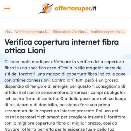
INTERNET
Home
Verifica copertura internet fibra ottica in Italia
Fibra ottica Avellino, verifica copertura internet
Verifica copertura internet fibra ottica Lioni
MOBILE
Verifica copertura internet fibra
LUCE E GAS
ottica Lioni
STREAMING
Ci sono molti modi per effettuare la verifica della copertura
fibra in una specifica area d’Italia. Nella maggior parte dei
+
STRUMENTI
siti dei fornitori, una mappa di copertura fibra indica le zone
con ottime connessioni. Controllarli tutti però è un grosso
BLOG
dispendio di tempo e di energie: per questo ti consigliamo di
affidarti al nostro selezionatore. Inserisci i campi obbligatori
nel nostro form di contatto. Già dalla posizione del tuo luogo
di residenza o di domicilio, possiamo fare una prima
scrematura della copertura internet presente. Poi uno dei
nostri operatori ti chiamerà per scegliere insieme il fornitore
con la migliore copertura fibra al miglior prezzo, così da
trovare l’offerta perfetta per le esigenze tue e della tua