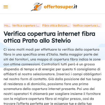
INTERNET
Home
Verifica copertura internet fibra ottica in Italia
Fibra ottica Bolzano, verifica copertura internet
Verifica copertura internet fibra ottica Prato allo Stelvio
MOBILE
Verifica copertura internet fibra
LUCE E GAS
ottica Prato allo Stelvio
STREAMING
Ci sono molti modi per effettuare la verifica della copertura
fibra in una specifica area d’Italia. Nella maggior parte dei
+
STRUMENTI
siti dei fornitori, una mappa di copertura fibra indica le zone
con ottime connessioni. Controllarli tutti però è un grosso
BLOG
dispendio di tempo e di energie: per questo ti consigliamo di
affidarti al nostro selezionatore. Inserisci i campi obbligatori
nel nostro form di contatto. Già dalla posizione del tuo luogo
di residenza o di domicilio, possiamo fare una prima
scrematura della copertura internet presente. Poi uno dei
nostri operatori ti chiamerà per scegliere insieme il fornitore
con la migliore copertura fibra al miglior prezzo, così da
trovare l’offerta perfetta per le esigenze tue e della tua