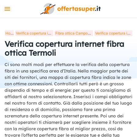
INTERNET
Home
Verifica copertura internet fibra ottica in Italia
Fibra ottica Campobasso, verifica copertura internet
Verifica copertura internet fibra ottica Termoli
MOBILE
Verifica copertura internet fibra
LUCE E GAS
ottica Termoli
STREAMING
Ci sono molti modi per effettuare la verifica della copertura
fibra in una specifica area d’Italia. Nella maggior parte dei
+
STRUMENTI
siti dei fornitori, una mappa di copertura fibra indica le zone
con ottime connessioni. Controllarli tutti però è un grosso
BLOG
dispendio di tempo e di energie: per questo ti consigliamo di
affidarti al nostro selezionatore. Inserisci i campi obbligatori
nel nostro form di contatto. Già dalla posizione del tuo luogo
di residenza o di domicilio, possiamo fare una prima
scrematura della copertura internet presente. Poi uno dei
nostri operatori ti chiamerà per scegliere insieme il fornitore
con la migliore copertura fibra al miglior prezzo, così da
trovare l’offerta perfetta per le esigenze tue e della tua