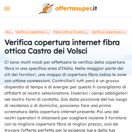
INTERNET
Home
Verifica copertura internet fibra ottica in Italia
Fibra ottica Frosinone, verifica copertura internet
Verifica copertura internet fibra ottica Castro dei Volsci
MOBILE
Verifica copertura internet fibra
LUCE E GAS
ottica Castro dei Volsci
STREAMING
Ci sono molti modi per effettuare la verifica della copertura
fibra in una specifica area d’Italia. Nella maggior parte dei
+
STRUMENTI
siti dei fornitori, una mappa di copertura fibra indica le zone
con ottime connessioni. Controllarli tutti però è un grosso
BLOG
dispendio di tempo e di energie: per questo ti consigliamo di
affidarti al nostro selezionatore. Inserisci i campi obbligatori
nel nostro form di contatto. Già dalla posizione del tuo luogo
di residenza o di domicilio, possiamo fare una prima
scrematura della copertura internet presente. Poi uno dei
nostri operatori ti chiamerà per scegliere insieme il fornitore
con la migliore copertura fibra al miglior prezzo, così da
trovare l’offerta perfetta per le esigenze tue e della tua