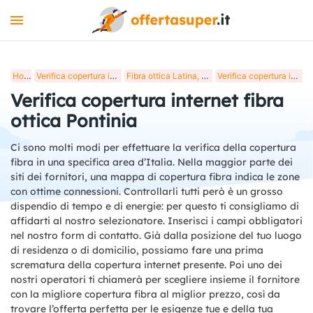
INTERNET
Home
Verifica copertura internet fibra ottica in Italia
Fibra ottica Latina, verifica copertura internet
Verifica copertura internet fibra ottica Pontinia
MOBILE
Verifica copertura internet fibra
LUCE E GAS
ottica Pontinia
STREAMING
Ci sono molti modi per effettuare la verifica della copertura
fibra in una specifica area d’Italia. Nella maggior parte dei
+
STRUMENTI
siti dei fornitori, una mappa di copertura fibra indica le zone
con ottime connessioni. Controllarli tutti però è un grosso
BLOG
dispendio di tempo e di energie: per questo ti consigliamo di
affidarti al nostro selezionatore. Inserisci i campi obbligatori
nel nostro form di contatto. Già dalla posizione del tuo luogo
di residenza o di domicilio, possiamo fare una prima
scrematura della copertura internet presente. Poi uno dei
nostri operatori ti chiamerà per scegliere insieme il fornitore
con la migliore copertura fibra al miglior prezzo, così da
trovare l’offerta perfetta per le esigenze tue e della tua