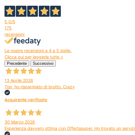
5,0
/5
175
recensioni
Le nostre recensioni a 4 e 5 stelle.
Clicca qui per leggerle tutte >
Precedente
Successivo
13 Aprile 2026
Top, ho risparmiato di brutto. Crazy
Acquirente verificato
30 Marzo 2026
Esperienza davvero ottima con Offertasuper. Ho trovato un servizio 