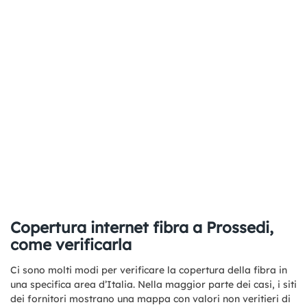
Copertura internet fibra a Prossedi,
come verificarla
Ci sono molti modi per verificare la copertura della fibra in
una specifica area d’Italia. Nella maggior parte dei casi, i siti
dei fornitori mostrano una mappa con valori non veritieri di