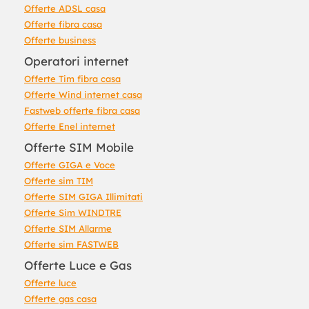
Offerte ADSL casa
Offerte fibra casa
Offerte business
Operatori internet
Offerte Tim fibra casa
Offerte Wind internet casa
Fastweb offerte fibra casa
Offerte Enel internet
Offerte SIM Mobile
Offerte GIGA e Voce
Offerte sim TIM
Offerte SIM GIGA Illimitati
Offerte Sim WINDTRE
Offerte SIM Allarme
Offerte sim FASTWEB
Offerte Luce e Gas
Offerte luce
Offerte gas casa