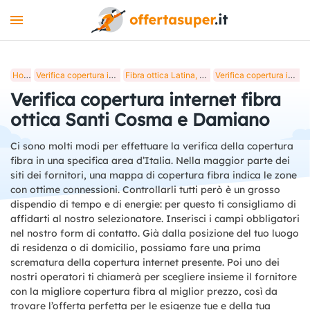
INTERNET
Home
Verifica copertura internet fibra ottica in Italia
Fibra ottica Latina, verifica copertura internet
Verifica copertura internet fibra ottica Santi Cosma e Damiano
MOBILE
Verifica copertura internet fibra
LUCE E GAS
ottica Santi Cosma e Damiano
STREAMING
Ci sono molti modi per effettuare la verifica della copertura
fibra in una specifica area d’Italia. Nella maggior parte dei
+
STRUMENTI
siti dei fornitori, una mappa di copertura fibra indica le zone
con ottime connessioni. Controllarli tutti però è un grosso
BLOG
dispendio di tempo e di energie: per questo ti consigliamo di
affidarti al nostro selezionatore. Inserisci i campi obbligatori
nel nostro form di contatto. Già dalla posizione del tuo luogo
di residenza o di domicilio, possiamo fare una prima
scrematura della copertura internet presente. Poi uno dei
nostri operatori ti chiamerà per scegliere insieme il fornitore
con la migliore copertura fibra al miglior prezzo, così da
trovare l’offerta perfetta per le esigenze tue e della tua