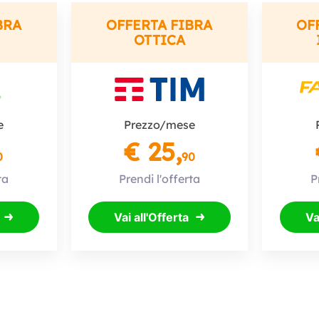
BRA
OFFERTA FIBRA
OF
OTTICA
e
Prezzo/mese
€ 25,
0
90
ta
Prendi l'offerta
P
Vai all'Offerta
Va