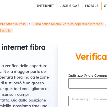
INTERNET
LUCE E GAS
MOBILE
S
ra ottica in Italia
Fibra ottica Milano, verifica copertura internet
Basiglio
 internet fibra
Verific
la verifica della copertura
ia. Nella maggior parte dei
Indirizzo (Via e Comun
pertura fibra indica le zone
li tutti però è un grosso
er questo ti consigliamo di
Inserisci i campi
Inserisci qui il tuo no
tatto. Già dalla posizione
omicilio, possiamo fare una