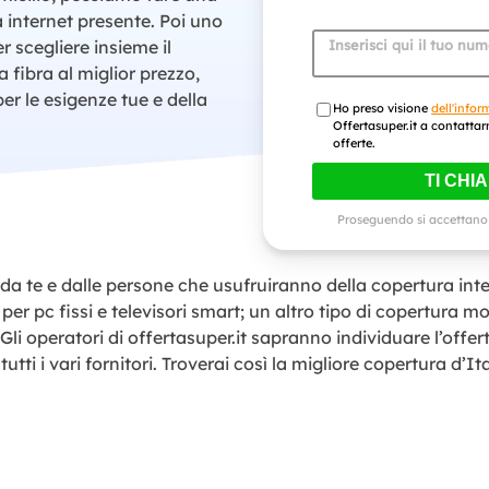
 internet presente. Poi uno
r scegliere insieme il
Inserisci qui il tuo nu
a fibra al miglior prezzo,
per le esigenze tue e della
Ho preso visione
dell'infor
Offertasuper.it a contattar
offerte.
TI CHI
Proseguendo si accettano
 te e dalle persone che usufruiranno della copertura inte
per pc fissi e televisori smart; un altro tipo di copertura m
 Gli operatori di offertasuper.it sapranno individuare l’offert
tutti i vari fornitori. Troverai così la migliore copertura d’It