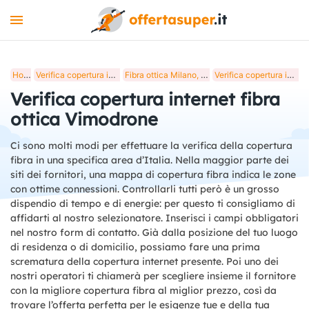
INTERNET
Home
Verifica copertura internet fibra ottica in Italia
Fibra ottica Milano, verifica copertura internet
Verifica copertura internet fibra ottica Vimodrone
MOBILE
Verifica copertura internet fibra
LUCE E GAS
ottica Vimodrone
STREAMING
Ci sono molti modi per effettuare la verifica della copertura
fibra in una specifica area d’Italia. Nella maggior parte dei
+
STRUMENTI
siti dei fornitori, una mappa di copertura fibra indica le zone
con ottime connessioni. Controllarli tutti però è un grosso
BLOG
dispendio di tempo e di energie: per questo ti consigliamo di
affidarti al nostro selezionatore. Inserisci i campi obbligatori
nel nostro form di contatto. Già dalla posizione del tuo luogo
di residenza o di domicilio, possiamo fare una prima
scrematura della copertura internet presente. Poi uno dei
nostri operatori ti chiamerà per scegliere insieme il fornitore
con la migliore copertura fibra al miglior prezzo, così da
trovare l’offerta perfetta per le esigenze tue e della tua