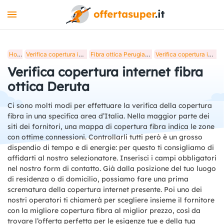
INTERNET
Home
Verifica copertura internet fibra ottica in Italia
Fibra ottica Perugia, verifica copertura internet
Verifica copertura internet fibra ottica Deruta
MOBILE
Verifica copertura internet fibra
LUCE E GAS
ottica Deruta
STREAMING
Ci sono molti modi per effettuare la verifica della copertura
fibra in una specifica area d’Italia. Nella maggior parte dei
+
STRUMENTI
siti dei fornitori, una mappa di copertura fibra indica le zone
con ottime connessioni. Controllarli tutti però è un grosso
BLOG
dispendio di tempo e di energie: per questo ti consigliamo di
affidarti al nostro selezionatore. Inserisci i campi obbligatori
nel nostro form di contatto. Già dalla posizione del tuo luogo
di residenza o di domicilio, possiamo fare una prima
scrematura della copertura internet presente. Poi uno dei
nostri operatori ti chiamerà per scegliere insieme il fornitore
con la migliore copertura fibra al miglior prezzo, così da
trovare l’offerta perfetta per le esigenze tue e della tua