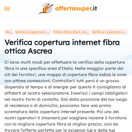
INTERNET
Home
Verifica copertura internet fibra ottica in Italia
Fibra ottica Rieti, verifica copertura internet
Verifica copertura internet fibra ottica Ascrea
MOBILE
Verifica copertura internet fibra
LUCE E GAS
ottica Ascrea
STREAMING
Ci sono molti modi per effettuare la verifica della copertura
fibra in una specifica area d’Italia. Nella maggior parte dei
+
STRUMENTI
siti dei fornitori, una mappa di copertura fibra indica le zone
con ottime connessioni. Controllarli tutti però è un grosso
BLOG
dispendio di tempo e di energie: per questo ti consigliamo di
affidarti al nostro selezionatore. Inserisci i campi obbligatori
nel nostro form di contatto. Già dalla posizione del tuo luogo
di residenza o di domicilio, possiamo fare una prima
scrematura della copertura internet presente. Poi uno dei
nostri operatori ti chiamerà per scegliere insieme il fornitore
con la migliore copertura fibra al miglior prezzo, così da
trovare l’offerta perfetta per le esigenze tue e della tua