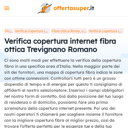
INTERNET
Home
Verifica copertura internet fibra ottica in Italia
Fibra ottica Roma, verifica copertura internet
Verifica copertura internet fibra ottica Trevignano Romano
MOBILE
Verifica copertura internet fibra
LUCE E GAS
ottica Trevignano Romano
STREAMING
Ci sono molti modi per effettuare la verifica della copertura
fibra in una specifica area d’Italia. Nella maggior parte dei
+
STRUMENTI
siti dei fornitori, una mappa di copertura fibra indica le zone
con ottime connessioni. Controllarli tutti però è un grosso
BLOG
dispendio di tempo e di energie: per questo ti consigliamo di
affidarti al nostro selezionatore. Inserisci i campi obbligatori
nel nostro form di contatto. Già dalla posizione del tuo luogo
di residenza o di domicilio, possiamo fare una prima
scrematura della copertura internet presente. Poi uno dei
nostri operatori ti chiamerà per scegliere insieme il fornitore
con la migliore copertura fibra al miglior prezzo, così da
trovare l’offerta perfetta per le esigenze tue e della tua