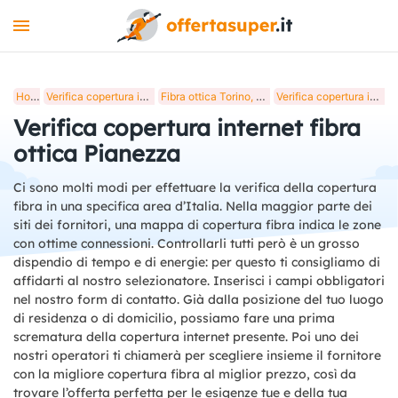
INTERNET
Home
Verifica copertura internet fibra ottica in Italia
Fibra ottica Torino, verifica copertura internet
Verifica copertura internet fibra ottica Pianezza
MOBILE
Verifica copertura internet fibra
LUCE E GAS
ottica Pianezza
STREAMING
Ci sono molti modi per effettuare la verifica della copertura
fibra in una specifica area d’Italia. Nella maggior parte dei
+
STRUMENTI
siti dei fornitori, una mappa di copertura fibra indica le zone
con ottime connessioni. Controllarli tutti però è un grosso
BLOG
dispendio di tempo e di energie: per questo ti consigliamo di
affidarti al nostro selezionatore. Inserisci i campi obbligatori
nel nostro form di contatto. Già dalla posizione del tuo luogo
di residenza o di domicilio, possiamo fare una prima
scrematura della copertura internet presente. Poi uno dei
nostri operatori ti chiamerà per scegliere insieme il fornitore
con la migliore copertura fibra al miglior prezzo, così da
trovare l’offerta perfetta per le esigenze tue e della tua