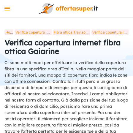
INTERNET
Home
Verifica copertura internet fibra ottica in Italia
Fibra ottica Treviso, verifica copertura internet
Verifica copertura internet fibra ottica Gaiarine
MOBILE
Verifica copertura internet fibra
LUCE E GAS
ottica Gaiarine
STREAMING
Ci sono molti modi per effettuare la verifica della copertura
fibra in una specifica area d’Italia. Nella maggior parte dei
+
STRUMENTI
siti dei fornitori, una mappa di copertura fibra indica le zone
con ottime connessioni. Controllarli tutti però è un grosso
BLOG
dispendio di tempo e di energie: per questo ti consigliamo di
affidarti al nostro selezionatore. Inserisci i campi obbligatori
nel nostro form di contatto. Già dalla posizione del tuo luogo
di residenza o di domicilio, possiamo fare una prima
scrematura della copertura internet presente. Poi uno dei
nostri operatori ti chiamerà per scegliere insieme il fornitore
con la migliore copertura fibra al miglior prezzo, così da
trovare l’offerta perfetta per le esigenze tue e della tua