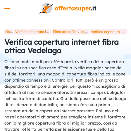
INTERNET
Home
Verifica copertura internet fibra ottica in Italia
Fibra ottica Treviso, verifica copertura internet
Verifica copertura internet fibra ottica Vedelago
MOBILE
Verifica copertura internet fibra
LUCE E GAS
ottica Vedelago
STREAMING
Ci sono molti modi per effettuare la verifica della copertura
fibra in una specifica area d’Italia. Nella maggior parte dei
+
STRUMENTI
siti dei fornitori, una mappa di copertura fibra indica le zone
con ottime connessioni. Controllarli tutti però è un grosso
BLOG
dispendio di tempo e di energie: per questo ti consigliamo di
affidarti al nostro selezionatore. Inserisci i campi obbligatori
nel nostro form di contatto. Già dalla posizione del tuo luogo
di residenza o di domicilio, possiamo fare una prima
scrematura della copertura internet presente. Poi uno dei
nostri operatori ti chiamerà per scegliere insieme il fornitore
con la migliore copertura fibra al miglior prezzo, così da
trovare l’offerta perfetta per le esigenze tue e della tua