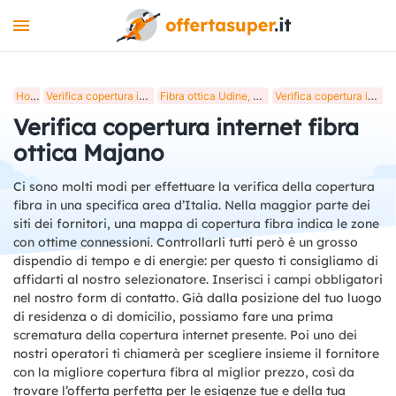
INTERNET
Home
Verifica copertura internet fibra ottica in Italia
Fibra ottica Udine, verifica copertura internet
Verifica copertura internet fibra ottica Majano
MOBILE
Verifica copertura internet fibra
LUCE E GAS
ottica Majano
STREAMING
Ci sono molti modi per effettuare la verifica della copertura
fibra in una specifica area d’Italia. Nella maggior parte dei
+
STRUMENTI
siti dei fornitori, una mappa di copertura fibra indica le zone
con ottime connessioni. Controllarli tutti però è un grosso
BLOG
dispendio di tempo e di energie: per questo ti consigliamo di
affidarti al nostro selezionatore. Inserisci i campi obbligatori
nel nostro form di contatto. Già dalla posizione del tuo luogo
di residenza o di domicilio, possiamo fare una prima
scrematura della copertura internet presente. Poi uno dei
nostri operatori ti chiamerà per scegliere insieme il fornitore
con la migliore copertura fibra al miglior prezzo, così da
trovare l’offerta perfetta per le esigenze tue e della tua