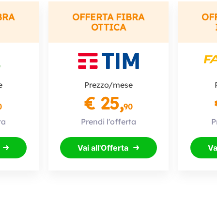
BRA
OFFERTA FIBRA
OF
OTTICA
e
Prezzo/mese
€ 25,
0
90
ta
Prendi l'offerta
P
Vai all'Offerta
Va