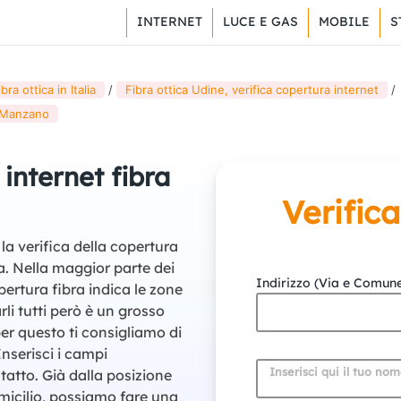
INTERNET
LUCE E GAS
MOBILE
S
ra ottica in Italia
Fibra ottica Udine, verifica copertura internet
a Manzano
 internet fibra
Verific
la verifica della copertura
ia. Nella maggior parte dei
Indirizzo (Via e Comun
pertura fibra indica le zone
li tutti però è un grosso
er questo ti consigliamo di
Inserisci i campi
Inserisci qui il tuo no
tatto. Già dalla posizione
omicilio, possiamo fare una