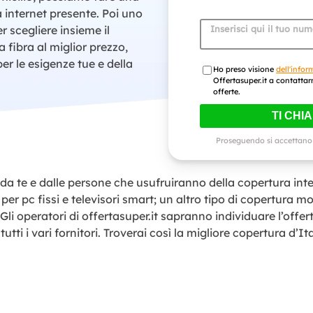
 internet presente. Poi uno
r scegliere insieme il
Inserisci qui il tuo nu
a fibra al miglior prezzo,
per le esigenze tue e della
Ho preso visione
dell'infor
Offertasuper.it a contattar
offerte.
TI CHI
Proseguendo si accettano
 te e dalle persone che usufruiranno della copertura inte
per pc fissi e televisori smart; un altro tipo di copertura m
 Gli operatori di offertasuper.it sapranno individuare l’offert
tutti i vari fornitori. Troverai così la migliore copertura d’It