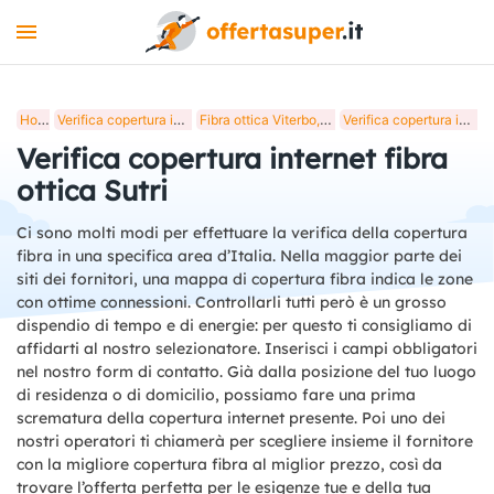
INTERNET
Home
Verifica copertura internet fibra ottica in Italia
Fibra ottica Viterbo, verifica copertura internet
Verifica copertura internet fibra ottica Sutri
MOBILE
Verifica copertura internet fibra
LUCE E GAS
ottica Sutri
STREAMING
Ci sono molti modi per effettuare la verifica della copertura
fibra in una specifica area d’Italia. Nella maggior parte dei
+
STRUMENTI
siti dei fornitori, una mappa di copertura fibra indica le zone
con ottime connessioni. Controllarli tutti però è un grosso
BLOG
dispendio di tempo e di energie: per questo ti consigliamo di
affidarti al nostro selezionatore. Inserisci i campi obbligatori
nel nostro form di contatto. Già dalla posizione del tuo luogo
di residenza o di domicilio, possiamo fare una prima
scrematura della copertura internet presente. Poi uno dei
nostri operatori ti chiamerà per scegliere insieme il fornitore
con la migliore copertura fibra al miglior prezzo, così da
trovare l’offerta perfetta per le esigenze tue e della tua